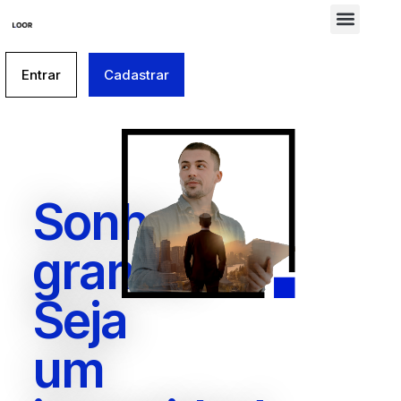
Entrar
Cadastrar
Sonhe
grande!
Seja
um